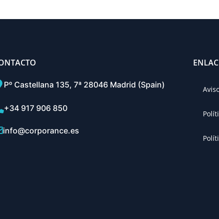
ONTACTO
ENLAC
Pº Castellana 135, 7ª 28046 Madrid (Spain)
Avis
+34 917 906 850
Polí
info@corporance.es
Polít