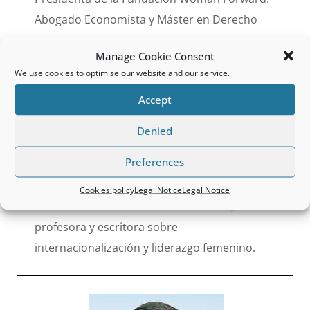
Abogado Economista y Máster en Derecho
Comunitario por la Universidad de Deusto,
Manage Cookie Consent
Magister Iuris Europeis por la Universidad del
We use cookies to optimise our website and our service.
Sarre, MBA por la Vrije Univesiteit van
Accept
Brussels (ULB) y PDG por el IESE. Trabajó en
White&Case, Baker&Mackenzie y Gomez-
Denied
Acebo&Pombo. Hasta 2000 fue funcionaria en
Preferences
la Comisión Europea, consejera y directiva del
Grupo Leche Pascual. Fundó la consultora
Cookies policy
Legal Notice
Legal Notice
Comerciando Global. Habla 5 idiomas, es
profesora y escritora sobre
internacionalización y liderazgo femenino.